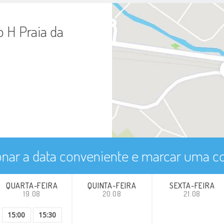
o H Praia da
onar a data conveniente e marcar uma co
QUARTA-FEIRA
QUINTA-FEIRA
SEXTA-FEIRA
19.08
20.08
21.08
15:00
15:30