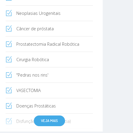
Neoplasias Urogenitais
Câncer de próstata
Prostatectomia Radical Robótica
Cirurgia Robótica
"Pedras nos rins'
VASECTOMIA
Doenças Prostáticas
VEJA MAIS
Disfunção erétil (impotência)