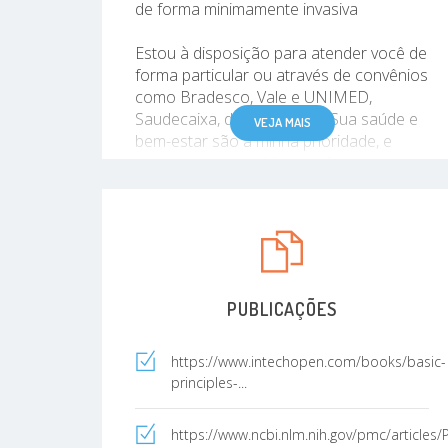
de forma minimamente invasiva
Estou à disposição para atender você de
forma particular ou através de convênios
como Bradesco, Vale e UNIMED,
Saudecaixa, dentre outros. Sua saúde e
VEJA MAIS
bem-estar são a minha prioridade, e
estou comprometido em oferecer um
tratamento personalizado e de alta
qualidade.
PUBLICAÇÕES
https://www.intechopen.com/books/basic-
principles-...
https://www.ncbi.nlm.nih.gov/pmc/articles/