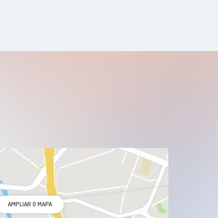
HPV
Nefrectomia Robótica
As verrugas genitais
AMPLIAR O MAPA